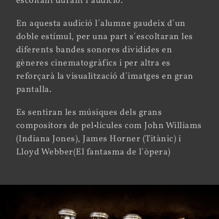
escoltant durant l´audició.
En aquesta audició l´alumne gaudeix d´un
doble estímul, per una part s´escoltaran les
diferents bandes sonores dividides en
gèneres cinematogràfics i per altra es
reforçarà la visualització d´imatges en gran
pantalla.
Es sentiran les músiques dels grans
compositors de pel•lícules com John Williams
(Indiana Jones), James Horner (Titànic) i
Lloyd Webber(El fantasma de l´òpera)